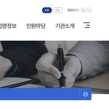
KR
EN
화면크기
화면크기 확대
화면크기 축소
법령정보
민원마당
기관소개
프린트